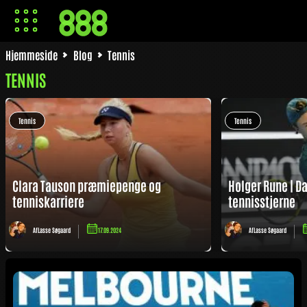
Hjemmeside
Blog
Tennis
TENNIS
Tennis
Tennis
Clara Tauson præmiepenge og
Holger Rune | 
tenniskarriere
tennisstjerne
Af
Lasse Søgaard
17.09.2024
Af
Lasse Søgaard