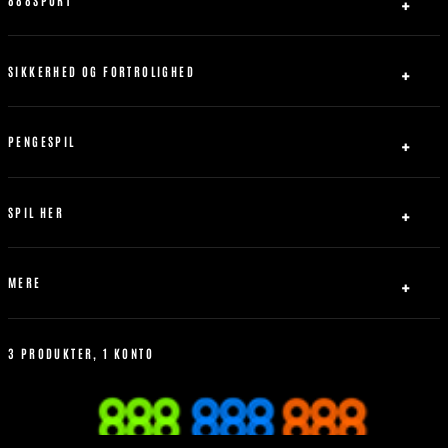
Om Os
Partner
SIKKERHED OG FORTROLIGHED
Kontakt os
Privatlivspolitik
Sitemap
Ansvarligt Spil
PENGESPIL
Servicebetingelser
Indbetaling
Abrydelse af forbindelse
Udbetaling
SPIL HER
Bonus Politik
Fodbold
Tennis
MERE
Basketball
Livespil
Hvordan man better
Betting Historik
3 PRODUKTER, 1 KONTO
Mest Populære
Regler for sportsvæddemål
Mobilen