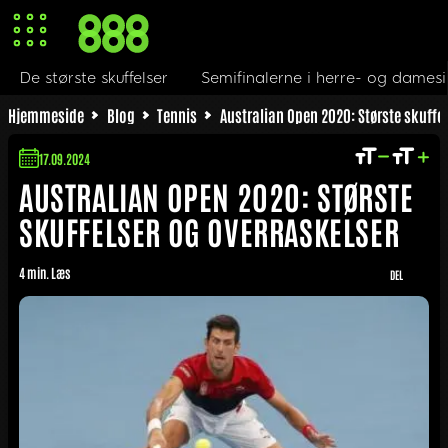
skelser
De største skuffelser
Semifinalerne i herre- o
Hjemmeside
Blog
Tennis
Australian Open 2020: Største skuffe
17.09.2024
AUSTRALIAN OPEN 2020: STØRSTE
SKUFFELSER OG OVERRASKELSER
4 min. Læs
DEL