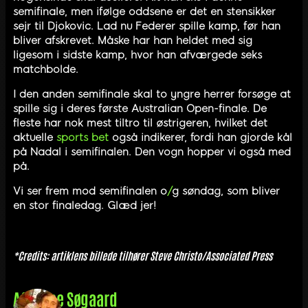
semifinale, men ifølge oddsene er det en stensikker
sejr til Djokovic. Lad nu Federer spille kamp, før han
bliver afskrevet. Måske har han heldet med sig
ligesom i sidste kamp, hvor han afværgede seks
matchbolde.
I den anden semifinale skal to yngre herrer forsøge at
spille sig i deres første Australian Open-finale. De
fleste har nok mest tiltro til østrigeren, hvilket det
aktuelle
sports bet
også indikerer, fordi han gjorde kål
på Nadal i semifinalen. Den vogn hopper vi også med
på.
Vi ser frem mod semifinalen o
/
g søndag, som bliver
en stor finaledag. Glæd jer!
*Credits: artiklens billede tilhører Steve Christo/Associated Press
Af
Lasse Søgaard