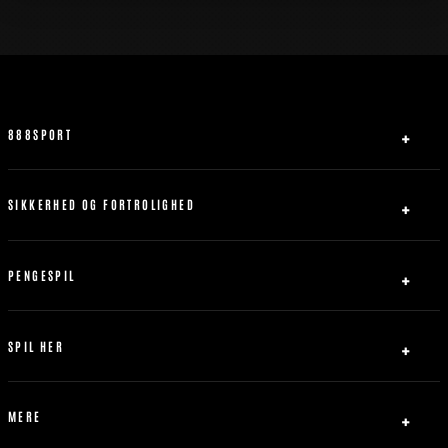
888SPORT
Om Os
Partner
SIKKERHED OG FORTROLIGHED
Kontakt os
Privatlivspolitik
Sitemap
Ansvarligt Spil
PENGESPIL
Servicebetingelser
Indbetaling
Abrydelse af forbindelse
Udbetaling
SPIL HER
Bonus Politik
Fodbold
Tennis
MERE
Basketball