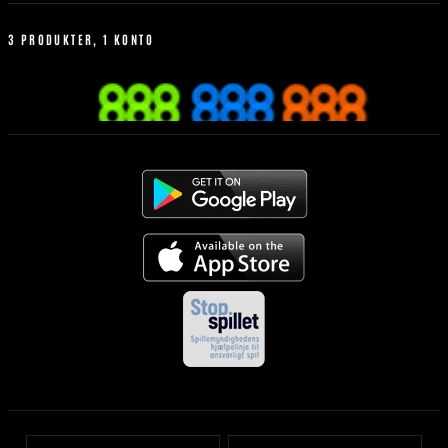
Livespil
Hvordan man better
Betting Historik
3 PRODUKTER, 1 KONTO
Mest Populære
Regler for sportsvæddemål
Mobilen