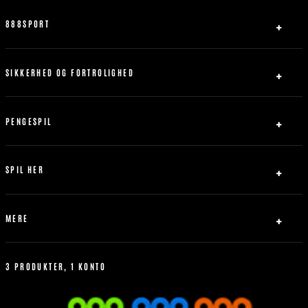
888SPORT
Om Os
Partner
SIKKERHED OG FORTROLIGHED
Kontakt os
Privatlivspolitik
Sitemap
Ansvarligt Spil
PENGESPIL
Servicebetingelser
Indbetaling
Abrydelse af forbindelse
Udbetaling
SPIL HER
Bonus Politik
Fodbold
Tennis
MERE
Basketball
Livespil
Hvordan man better
Betting Historik
3 PRODUKTER, 1 KONTO
Mest Populære
Regler for sportsvæddemål