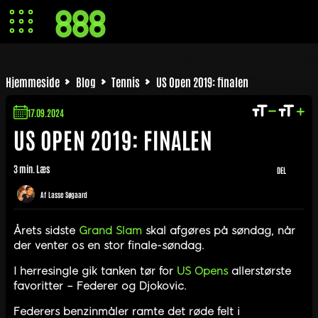
Hjemmeside
Blog
Tennis
US Open 2019: finalen
17.09.2024
US OPEN 2019: FINALEN
3 min. Læs
DEL
Af
Lasse Søgaard
Årets sidste
Grand Slam
skal afgøres på søndag, når
der venter os en stor finale-søndag.
I herresingle gik tanken tør for
US Opens
allerstørste
favoritter – Federer og Djokovic.
Federers benzinmåler ramte det røde felt i