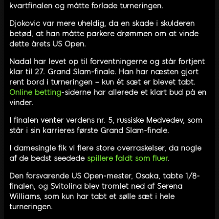
kvartfinalen og måtte forlade turneringen.
Djokovic var mere uheldig, da en skade i skulderen
betød, at han måtte parkere drømmen om at vinde
dette årets US Open.
Nadal har levet op til forventningerne og står fortjent
klar til 27. Grand Slam-finale. Han har næsten gjort
rent bord i turneringen – kun ét sæt er blevet tabt.
Online betting
-siderne har allerede et klart bud på en
vinder.
I finalen venter verdens nr. 5, russiske Medvedev, som
står i sin karrieres første Grand Slam-finale.
I damesingle fik vi flere store overraskelser, da nogle
af de bedst seedede
spillere faldt som fluer
.
Den forsvarende US Open-mester, Osaka, tabte 1/8-
finalen, og Svitolina blev tromlet ned af Serena
Williams, som kun har tabt et sølle sæt i hele
turneringen.