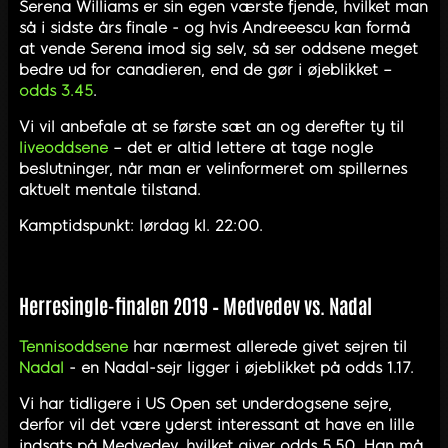
Serena Williams er sin egen værste fjende, hvilket man
så i sidste års finale - og hvis Andreeescu kan formå
at vende Serena imod sig selv, så ser oddsene meget
bedre ud for canadieren, end de gør i øjeblikket –
odds 3.45
.
Vi vil anbefale at se første sæt an og derefter ty til
liveoddsene
– det er altid lettere at tage nogle
beslutninger, når man er velinformeret om spillernes
aktuelt mentale tilstand.
Kamptidspunkt: lørdag kl. 22:00.
Herresingle-finalen 2019 – Medvedev vs. Nadal
Tennisoddsene
har nærmest allerede givet sejren til
Nadal
- en Nadal-sejr ligger i øjeblikket på odds 1.17.
Vi har tidligere i US Open set underdogsene sejre,
derfor vil det være yderst interessant at have en lille
indsats på Medvedev, hvilket giver odds 5.50. Han må