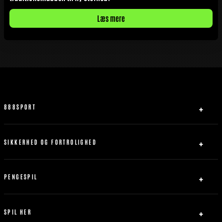
Læs mere
888SPORT
Om Os
Partner
SIKKERHED OG FORTROLIGHED
Kontakt os
Privatlivspolitik
Sitemap
Ansvarligt Spil
PENGESPIL
Servicebetingelser
Indbetaling
Abrydelse af forbindelse
Udbetaling
SPIL HER
Bonus Politik