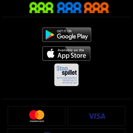
Regler for sportsvæddemål
Mobilen