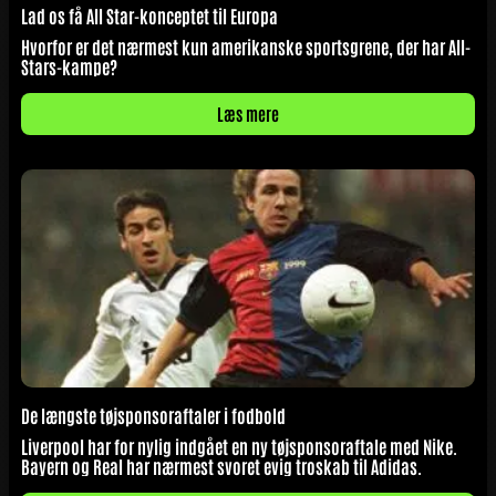
Lad os få All Star-konceptet til Europa
Hvorfor er det nærmest kun amerikanske sportsgrene, der har All-
Stars-kampe?
Læs mere
De længste tøjsponsoraftaler i fodbold
Liverpool har for nylig indgået en ny tøjsponsoraftale med Nike.
Bayern og Real har nærmest svoret evig troskab til Adidas.