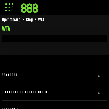
Hjemmeside
Blog
WTA
WTA
888SPORT
Om Os
Partner
SIKKERHED OG FORTROLIGHED
Kontakt os
Privatlivspolitik
Sitemap
Ansvarligt Spil