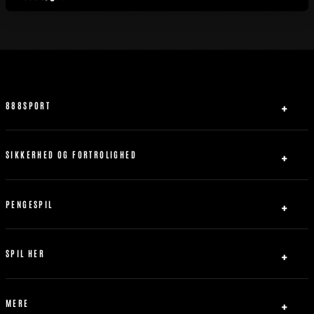
888SPORT
Om Os
Partner
SIKKERHED OG FORTROLIGHED
Kontakt os
Privatlivspolitik
Sitemap
Ansvarligt Spil
PENGESPIL
Servicebetingelser
Indbetaling
Abrydelse af forbindelse
Udbetaling
SPIL HER
Bonus Politik
Fodbold
Tennis
MERE