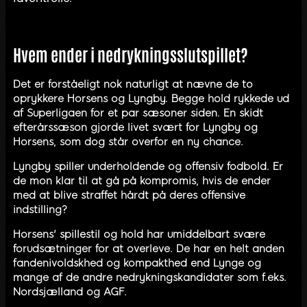
Hvem ender i nedrykningsslutspillet?
Det er forståeligt nok naturligt at nævne de to
oprykkere Horsens og Lyngby. Begge hold rykkede ud
af Superligaen for et par sæsoner siden. En skidt
efterårssæson gjorde livet svært for Lyngby og
Horsens, som dog står overfor en ny chance.
Lyngby spiller underholdende og offensiv fodbold. Er
de mon klar til at gå på kompromis, hvis de ender
med at blive straffet hårdt på deres offensive
indstilling?
Horsens' spillestil og hold har umiddelbart svære
forudsætninger for at overleve. De har en helt anden
fandenivoldskhed og kompakthed end Lynge og
mange af de andre nedrykningskandidater som f.eks.
Nordsjælland og AGF.