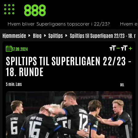
bliver Superligaens topscorer i 22/23?
Hvem ender i mes
Hjemmeside
Blog
Spiltips
Spiltips til Superligaen 22/23 - 18. r
17.09.2024
SPILTIPS TIL SUPERLIGAEN 22/23 -
18. RUNDE
5 min. Læs
DEL