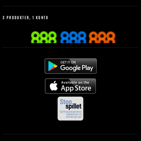
Basketball
Livespil
Hvordan man better
Betting Historik
3 PRODUKTER, 1 KONTO
Mest Populære
Regler for sportsvæddemål
Mobilen