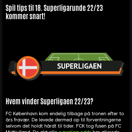
Spil tips til 18. Superligarunde 22/23
kommer snart!
Hvem vinder Superligaen 22/23?
FC København kom endelig tilbage på tronen efter to
års fravær. De levede dermed op til forventningerne
selvom det holdt hårdt til tider. FCK tog fusen på FC