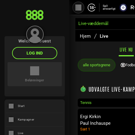
Live-væddemål
Hjem
Live
Welcome, Guest
LIVE NU
LOG IND
alle sportsgrene
Fodb
Belønninger
UDVALGTE LIVE-KAM
Tennis
Start
Ergi Kirkin
Kampagner
Paul Inchauspe
Sæt 1
Live