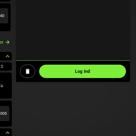
.40
er
2
Log Ind
.005