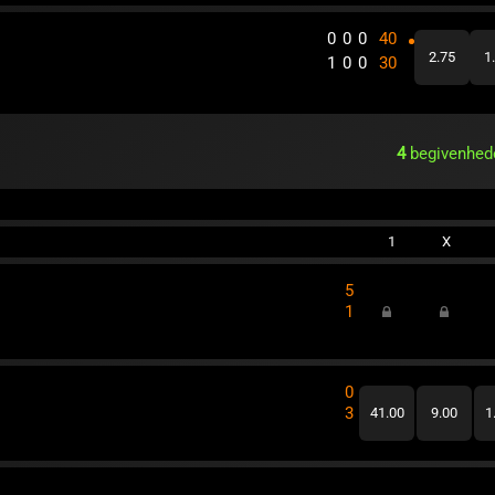
0
0
0
40
2.75
1
1
0
0
30
4
begivenhed
1
X
5
1
0
3
41.00
9.00
1