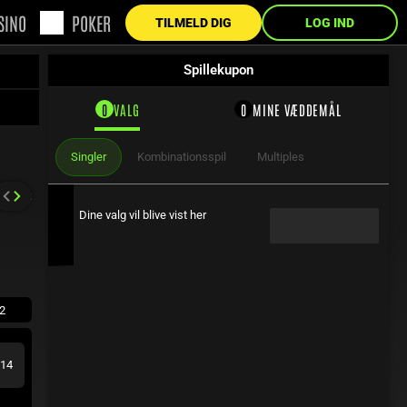
SINO
POKER
TILMELD DIG
LOG IND
Spillekupon
0
VALG
0
MINE VÆDDEMÅL
Singler
Kombinationsspil
Multiples
Cricket
(3)
Snooker
(2)
Baseball
(2)
Dine valg vil blive vist her
2
.14