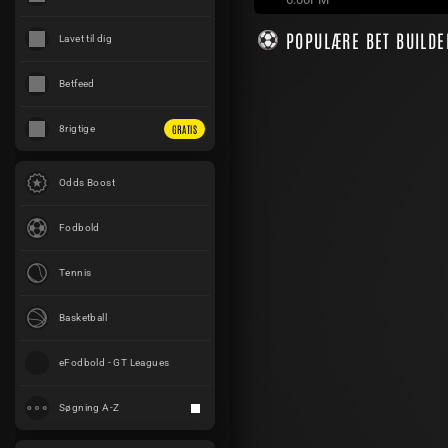
POPULÆRE BET BUILDE
Lavet til dig
Betfeed
GRATIS
8rigtige
Odds Boost
Fodbold
Tennis
Basketball
eFodbold - GT Leagues
Søgning A-Z