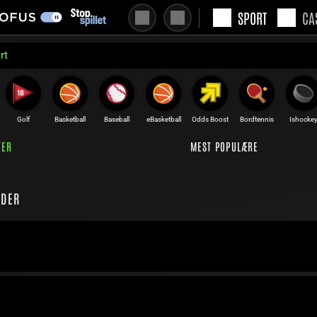
SPORT
CA
rt
Golf
Basketball
Baseball
eBasketball
Odds Boost
Bordtennis
Ishocke
TER
MEST POPULÆRE
EDER