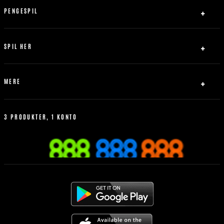
Ansvarligt Spil
PENGESPIL
Servicebetingelser
Indbetaling
Abrydelse af forbindelse
Udbetaling
SPIL HER
Bonus Politik
Fodbold
Tennis
MERE
Basketball
Livespil
Hvordan man better
Betting Historik
3 PRODUKTER, 1 KONTO
Mest Populære
Regler for sportsvæddemål
Mobilen