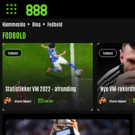
Hjemmeside
Blog
Fodbold
FODBOLD
Fodbold
Fodbold
Statistikker VM 2022 – afrunding
Nye VM-rekordh
Af
Lasse Søgaard
17.09.2024
Af
Lasse Søgaard