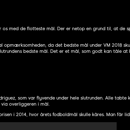
r os med de flotteste mål. Der er netop en grund til, at de 
ed al opmærksomheden, da det bedste mål under VM 2018 sku
lutrundens bedste mål. Det er et mål, som godt kan tåle at
odriguez, som var flyvende under hele slutrunden. Alle ta
via overliggeren i mål.
isen i 2014, hvor årets fodboldmål skulle kåres. Man får li