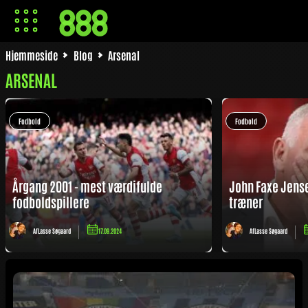
Hjemmeside
Blog
Arsenal
ARSENAL
Fodbold
Fodbold
Årgang 2001 - mest værdifulde
John Faxe Jense
fodboldspillere
træner
Af
Lasse Søgaard
17.09.2024
Af
Lasse Søgaard