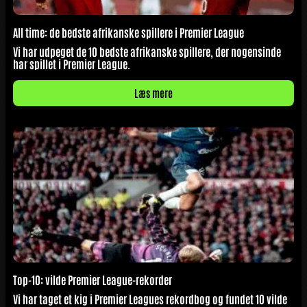
All time: de bedste afrikanske spillere i Premier League
Vi har udpeget de 10 bedste afrikanske spillere, der nogensinde
har spillet i Premier League.
Læs mere
Top-10: vilde Premier League-rekorder
Vi har taget et kig i Premier Leagues rekordbog og fundet 10 vilde