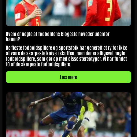
Hvem er nogle af fodboldens klogeste hoveder udenfor
banen?
De fleste fodboldspillere og sportsfolk har generelt et ry for ikke
at være de skarpeste knive i skuffen, men der er alligevel nogle
fodboldspillere, som gør op med disse stereotyper. Vi har fundet
10 af de skarpeste fodboldspillere.
Læs mere