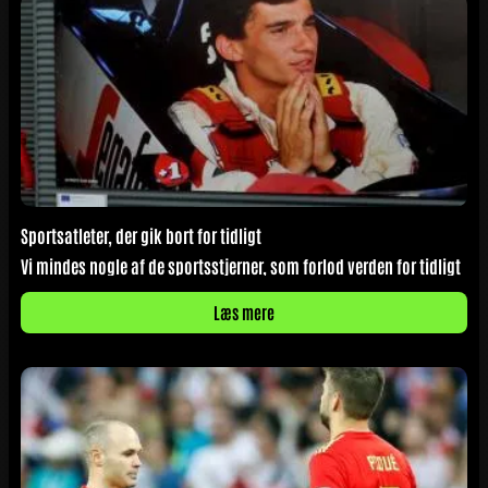
Sportsatleter, der gik bort for tidligt
Vi mindes nogle af de sportsstjerner, som forlod verden for tidligt
Læs mere