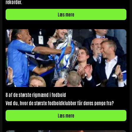
rekorder.
Læs mere
8 af de største rigmænd i fodbold
Ved du, hvor de største fodboldklubber får deres penge fra?
Læs mere