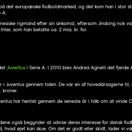
nd på det europæiske fodboldmarked, og det kom han i stor st
e A.
inesiske rigmand efter sin ankomst, eftersom Jindong nok var 
nter, som han betalte ca. 2 mia. kr. for.
det
Juventus
i Serie A. I 2010 blev Andrea Agnelli det fjerde
der i Juventus gennem tiden. De var en af hovedårsagerne til,
 kroner.
entus har hentet gennem de seneste år i håb om at vinde
dene også begynder at udvise deres interesse for dansk fod
 hvad øjet kan skue. Om det er godt eller skidt, lader vi væ