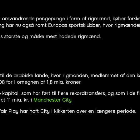
at omvandrende pengepunge i form af rigmænd, køber forskell
ing har nu også ramt Europas sportsklubber, hvor rigmænden
opas største og måske mest hadede rigmænd.
 til de arabiske lande, hvor rigmanden, medlemmet af den ko
8 for i omegnen af 1,8 mia. kroner.
apital, som har ført til flere rekordtransfers, og som i de f
t 11 mia. kr. i
Manchester City
.
ir Play har haft City i kikkerten over en længere periode.