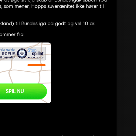
 at øge sit ejerskab af Bundesligaklubben TSG
, som mener, Hopps suverænitet ikke hører til i
kland) til Bundesliga på godt og vel 10 år.
kommer fra.