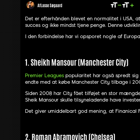
Af
Lasse Søgaard
Det er efterhånden blevet en normalitet i USA, 
succes og ikke mindst tjene penge. Denne udvikl
I den forbindelse har vi opsporet nogle af Eur
1. Sheikh Mansour (Manchester City)
Premier Leagues
popularitet har også spredt sig
endte med at købe Manchester City tilbage i 200
Siden 2008 har City fået tilføjet en stor mængde k
Sheik Mansour skulle tilsyneladende have investere
Det giver umiddelbart god mening, at Finanical Fa
2. Roman Abramovich (Chelsea)