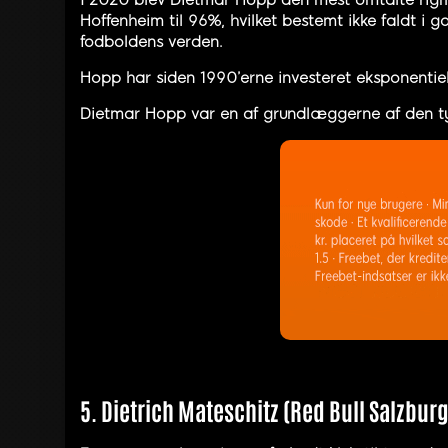
I 2020 blev Dietmar Hopp den mest omtalte rigm
Hoffenheim til 96%, hvilket bestemt ikke faldt i
fodboldens verden.
Hopp har siden 1990’erne investeret eksponentielt
Dietmar Hopp var en af grundlæggerne af den ty
5. Dietrich Mateschitz (Red Bull Salzburg