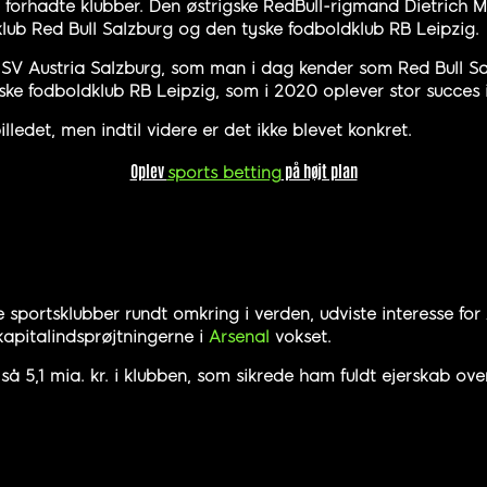
e forhadte klubber. Den østrigske RedBull-rigmand Dietrich M
klub Red Bull Salzburg og den tyske fodboldklub RB Leipzig.
 Austria Salzburg, som man i dag kender som Red Bull Sal
yske fodboldklub RB Leipzig, som i 2020 oplever stor succes
lledet, men indtil videre er det ikke blevet konkret.
Oplev
på højt plan
sports betting
e sportsklubber rundt omkring i verden, udviste interesse for
kapitalindsprøjtningerne i
Arsenal
vokset.
så 5,1 mia. kr. i klubben, som sikrede ham fuldt ejerskab ove