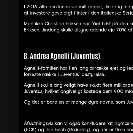
I 2016 ville den kinesiske milliardær, Jindong i
at investere gevaldigt i Inter i den italienske Seri
Mon ikke Christian Eriksen har fået hilst på den k
Eriksen. Jindong skulle tilsyneladende eje 70% af I
8. Andrea Agnelli (Juventus)
Agnelli-familien har i en lang årrække ejet og le
forreste række i Juventus’ bestyrelse.
Agnelli skulle angiveligt have skudt flere milliar
Juventus, hvilket angiveligt kostede dem 900 mio.
Og det er bare en af mange dyre navne, som Juv
Afslutningsvis kan vi også konkludere, at rigmæn
(FCK) og Jan Bech (Brøndby), og der er flere end,