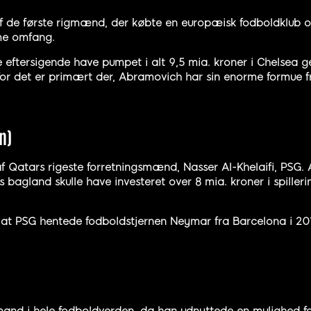
de første rigmænd, der købte en europæisk fodboldklub og 
me omfang.
e eftersigende have pumpet i alt 9,5 mia. kroner i Chelsea 
n, for det er primært der, Abramovich har sin enorme formue f
n)
Qatars rigeste forretningsmænd, Nasser Al-Khelaifi, PSG. Al
agland skulle have investeret over 8 mia. kroner i spiller
, at PSG hentede fodboldstjernen Neymar fra Barcelona i 2017