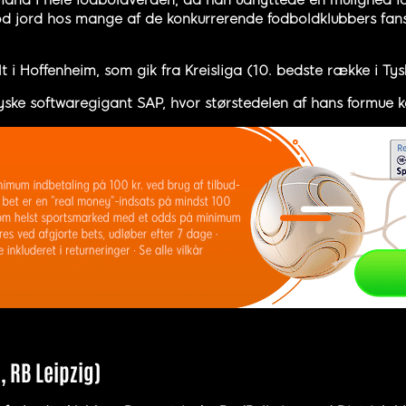
and i hele fodboldverden, da han udnyttede en mulighed for
 god jord hos mange af de konkurrerende fodboldklubbers fans
 i Hoffenheim, som gik fra Kreisliga (10. bedste række i Tys
ske softwaregigant SAP, hvor størstedelen af hans formue 
, RB Leipzig)