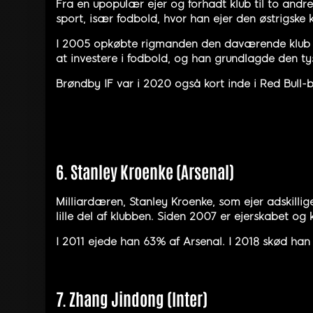
Fra en upopulær ejer og forhadt klub til to andr
sport, især fodbold, hvor han ejer den østrigske 
I 2005 opkøbte rigmanden den daværende klub SV
at investere i fodbold, og han grundlagde den t
Brøndby IF var i 2020 også kort inde i Red Bull-bi
6. Stanley Kroenke (Arsenal)
Milliardæren, Stanley Kroenke, som ejer adskillig
lille del af klubben. Siden 2007 er ejerskabet og 
I 2011 ejede han 63% af Arsenal. I 2018 skød han 
7. Zhang Jindong (Inter)