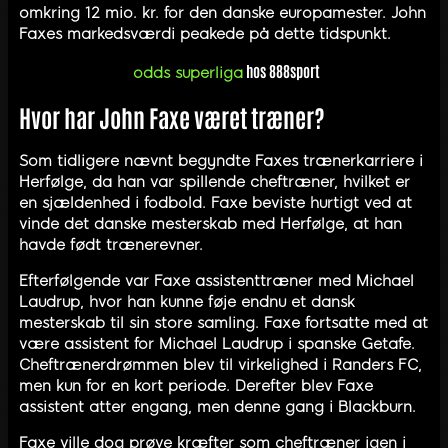
omkring 12 mio. kr. for den danske europamester. John
Faxes markedsværdi peakede på dette tidspunkt.
hos 888sport
odds superliga
Hvor har John Faxe været træner?
Som tidligere nævnt begyndte Faxes trænerkarriere i
Herfølge, da han var spillende cheftræner, hvilket er
en sjældenhed i fodbold. Faxe beviste hurtigt ved at
vinde det danske mesterskab med Herfølge, at han
havde født trænerevner.
Efterfølgende var Faxe assistenttræner med Michael
Laudrup, hvor han kunne føje endnu et dansk
mesterskab til sin store samling. Faxe fortsatte med at
være assistent for Michael Laudrup i spanske Getafe.
Cheftrænerdrømmen blev til virkelighed i Randers FC,
men kun for en kort periode. Derefter blev Faxe
assistent atter engang, men denne gang i Blackburn.
Faxe ville dog prøve kræfter som cheftræner igen i