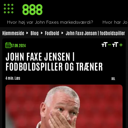
 var John Faxes markedsværdi?
Hvor har John Faxe vær
Hjemmeside
Blog
Fodbold
John Faxe Jensen | fodboldspiller 
17.09.2024
JOHN FAXE JENSEN |
FODBOLDSPILLER OG TRÆNER
4 min. Læs
DEL