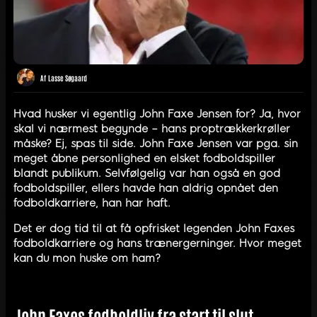
Af
Lasse Søgaard
Hvad husker vi egentlig John Faxe Jensen for? Ja, hvor
skal vi nærmest begynde – hans proptrækkerkrøller
måske? Ej, spas til side. John Faxe Jensen var pga. sin
meget åbne personlighed en elsket fodboldspiller
blandt publikum. Selvfølgelig var han også en god
fodboldspiller, ellers havde han aldrig opnået den
fodboldkarriere, han har haft.
Det er dog tid til at få opfrisket legenden John Faxes
fodboldkarriere og hans trænergerninger. Hvor meget
kan du mon huske om ham?
John Faxes fodboldliv fra start til slut