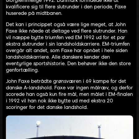
uforglemmelige 1992. Danmark formåede ikke at
kvalificere sig til flere slutrunder i den periode, Faxe
huserede på midtbanen.
Det kan i princippet også være lige meget, at John
Faxe ikke nåede at deltage ved flere slutrunder. Han
vil næppe bytte triumfen ved EM 1992 ud for et par
ekstra slutrunder i sin landsholdskarriere. EM-triumfen
overgår alt andet, som Faxe har opnået i hele siden
landsholdskarriere. Alle danskere kender den
eventyrlige sportshistorie. Den behøver ikke den store
genfortælling.
John Faxe betrådte grønsværen i 69 kampe for det
danske A-landshold. Faxe var ingen målræv, og derfor
scorede han også kun fire mål, men målet i EM-finalen
i 1992 vil han nok ikke bytte ud med ekstra 20
scoringer for det danske landshold.