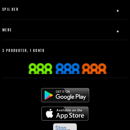
Abrydelse af forbindelse
Udbetaling
SPIL HER
Bonus Politik
Fodbold
Tennis
MERE
Basketball
Livespil
Hvordan man better
Betting Historik
3 PRODUKTER, 1 KONTO
Mest Populære
Regler for sportsvæddemål
Mobilen