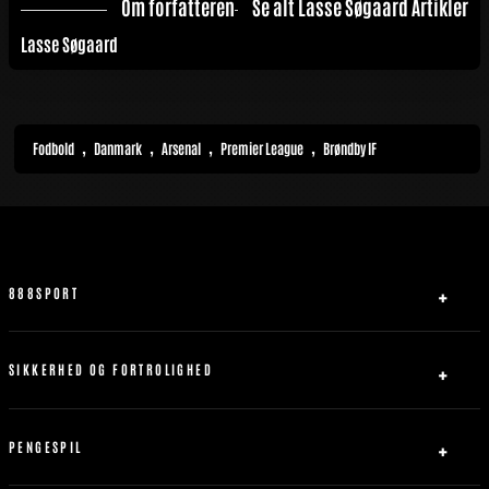
Om forfatteren
Se alt Lasse Søgaard Artikler
Lasse Søgaard
,
,
,
,
Fodbold
Danmark
Arsenal
Premier League
Brøndby IF
888SPORT
Om Os
Partner
SIKKERHED OG FORTROLIGHED
Kontakt os
Privatlivspolitik
Sitemap
Ansvarligt Spil
PENGESPIL
Servicebetingelser
Indbetaling