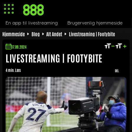
pp til livestreaming
Brugervenlig hjemmeside
Kvalit
Hjemmeside
Blog
Alt Andet
Livestreaming | Footybite
17.09.2024
LIVESTREAMING | FOOTYBITE
4 min. Læs
DEL