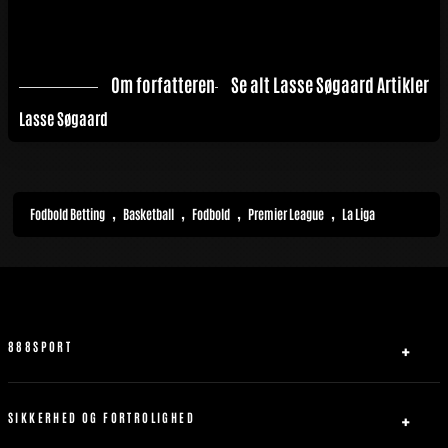
Om forfatteren
Se alt Lasse Søgaard Artikler
Lasse Søgaard
,
,
,
,
Fodbold Betting
Basketball
Fodbold
Premier League
La Liga
888SPORT
Om Os
Partner
SIKKERHED OG FORTROLIGHED
Kontakt os