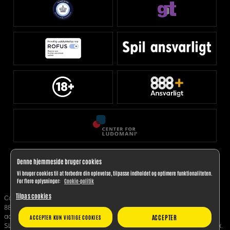
Denne hjemmeside bruger cookies
Vi bruger cookies til at forbedre din oplevelse, tilpasse indholdet og optimere funktionaliteten.
For flere oplysninger:
Cookie-politik
Tilpas cookies
Copyright 2025. 888 Denmark Limited, registreringsnummer C 91019.
888 Denmark Limited er et selskab med hjemsted på Malta; Kontorets
adresse: Level 7, Tagliaferro Business Centre, 14, High Street, Sliema
ACCEPTER
ACCEPTER KUN VIGTIGE COOKIES
SLM 1549, Malta; Kontakt brugersupporten via e-mail:
Kontakt@888.dk
.