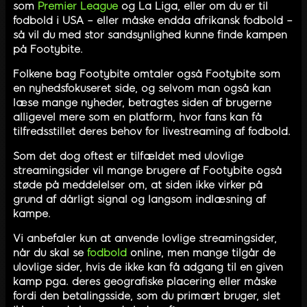
som
Premier League
og La Liga, eller om du er til
fodbold i USA – eller måske endda afrikansk fodbold –
så vil du med stor sandsynlighed kunne finde kampen
på Footybite.
Folkene bag Footybite omtaler også Footybite som
en nyhedsfokuseret side, og selvom man også kan
læse mange nyheder, betragtes siden af brugerne
alligevel mere som en platform, hvor fans kan få
tilfredsstillet deres behov for livestreaming af fodbold.
Som det dog oftest er tilfældet med ulovlige
streamingsider vil mange brugere af Footybite også
støde på meddelelser om, at siden ikke virker på
grund af dårligt signal og langsom indlæsning af
kampe.
Vi anbefaler kun at anvende lovlige streamingsider,
når du skal se
fodbold
online, men mange tilgår de
ulovlige sider, hvis de ikke kan få adgang til en given
kamp pga. deres geografiske placering eller måske
fordi den betalingsside, som du primært bruger, slet