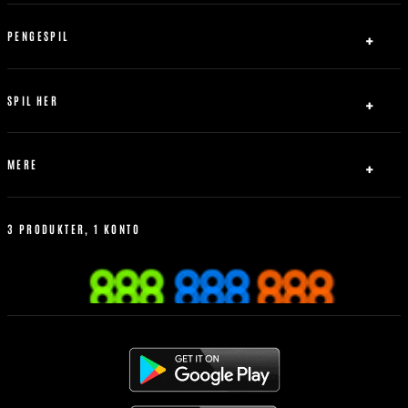
Privatlivspolitik
Sitemap
Ansvarligt Spil
PENGESPIL
Servicebetingelser
Indbetaling
Abrydelse af forbindelse
Udbetaling
SPIL HER
Bonus Politik
Fodbold
Tennis
MERE
Basketball
Livespil
Hvordan man better
Betting Historik
3 PRODUKTER, 1 KONTO
Mest Populære
Regler for sportsvæddemål
Mobilen