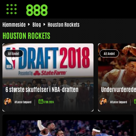
Hjemmeside
Blog
Houston Rockets
HOUSTON ROCKETS
Alt Andet
Alt Andet
6 største skuffelser i NBA-draften
Undervurderede 
Af
Lasse Søgaard
17.09.2024
Af
Lasse Søgaard