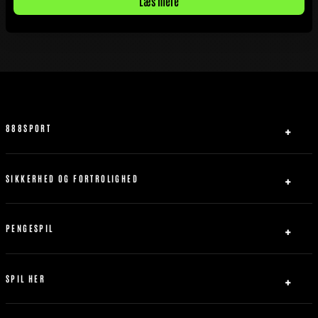
Læs mere
888SPORT
Om Os
Partner
SIKKERHED OG FORTROLIGHED
Kontakt os
Privatlivspolitik
Sitemap
Ansvarligt Spil
PENGESPIL
Servicebetingelser
Indbetaling
Abrydelse af forbindelse
Udbetaling
SPIL HER
Bonus Politik
Fodbold