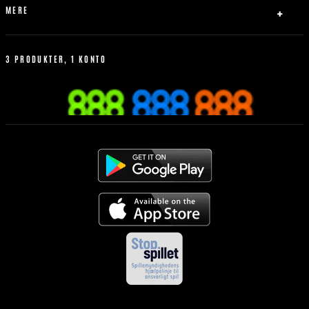
Tennis
MERE
Basketball
Livespil
Hvordan man better
Betting Historik
3 PRODUKTER, 1 KONTO
Mest Populære
Regler for sportsvæddemål
Mobilen