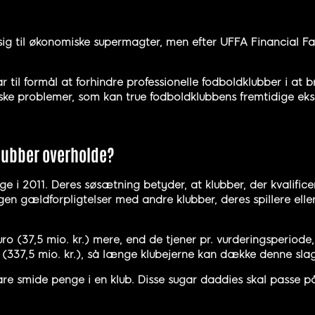
sig til økonomiske supermagter, men efter UFFA Financial Fa
ar til formål at forhindre professionelle fodboldklubber i at
miske problemer, som kan true fodboldklubbens fremtidige eks
klubber overholde?
age i 2011. Deres søsætning betyder, at klubber, der kvalificer
ogen gældforpligtelser med andre klubber, deres spillere ell
uro (37,5 mio. kr.) mere, end de tjener pr. vurderingsperiode
 (337,5 mio. kr.), så længe klubejerne kan dække denne slag
bare smide penge i en klub. Disse sugar daddies skal passe 