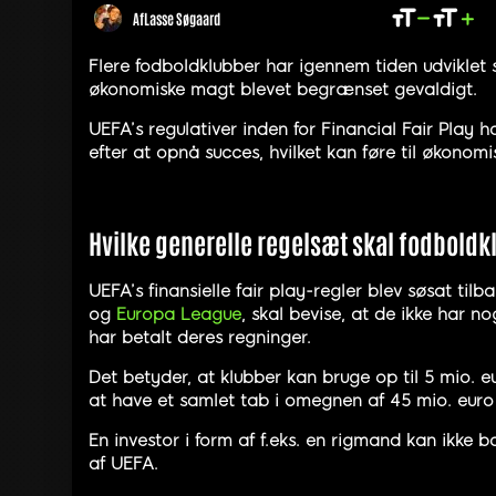
Af
Lasse Søgaard
Flere fodboldklubber har igennem tiden udviklet 
økonomiske magt blevet begrænset gevaldigt.
UEFA’s regulativer inden for Financial Fair Play h
efter at opnå succes, hvilket kan føre til økono
Hvilke generelle regelsæt skal fodbold
UEFA’s finansielle fair play-regler blev søsat tilb
og
Europa League
, skal bevise, at de ikke har n
har betalt deres regninger.
Det betyder, at klubber kan bruge op til 5 mio. e
at have et samlet tab i omegnen af 45 mio. euro
En investor i form af f.eks. en rigmand kan ikke 
af UEFA.