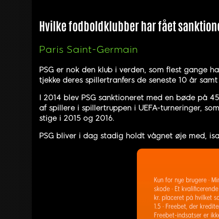
Hvilke fodboldklubber har fået sanktione
Paris Saint-Germain
PSG er nok den klub i verden, som flest gange har
tjekke deres spillertranfers de seneste 10 år sam
I 2014 blev PSG sanktioneret med en bøde på 450
af spillere i spillertruppen i UEFA-turneringer, s
stige i 2015 og 2016.
PSG bliver i dag stadig holdt vågnet øje med, isæ