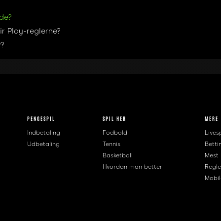
lde?
ir Play-reglerne?
P?
PENGESPIL
SPIL HER
MERE
Indbetaling
Fodbold
Livesp
Udbetaling
Tennis
Betti
Basketball
Mest
Hvordan man better
Regle
Mobil