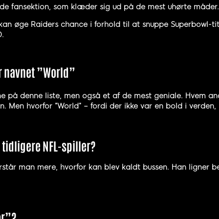
fansektion, som klæder sig ud på de mest uhørte måder. M
kan øge Raiders chance i forhold til at snuppe Superbowl-t
0.
er navnet ”World”
vne på denne liste, men også et af de mest geniale. Hvem 
. Men hvorfor ”World” – fordi der ikke var en bold i verden,
tidligere NFL-spiller?
står man mere, hvorfor kan blev kaldt bussen. Han ligner bes
or”?