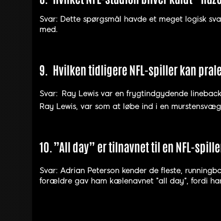
Svar: Dette spørgsmål havde et meget logisk svar
med.
9.
Hvilken tidligere NFL-spiller kan pral
Svar:
Ray Lewis var en frygtindgydende linebacker
Ray Lewis, var som at løbe ind i en murstensvæg
10.
”All day” er tilnavnet til en NFL-spil
Svar: Adrian Peterson kender de fleste, runningb
forældre gav ham kælenavnet ”all day”, fordi h