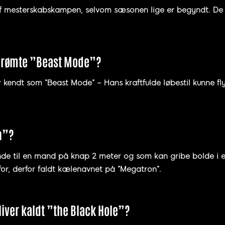
f mesterskabskampen, selvom sæsonen lige er begyndt. De
 berømte ”Beast Mode”?
 kendt som ”Beast Mode” – Hans kraftfulde løbestil kunne fly
n”?
e til en mand på knap 2 meter og som kan gribe bolde i et
rfor, derfor faldt kælenavnet på ”Megatron”.
liver kaldt ”the Black Hole”?