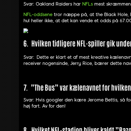
Svar: Oakland Raiders har
NFLs
mest skræmmende 
NFL-oddsene
tror næppe på, at the Black Hole, 
hul heller ikke, at det kan vende et odds på 67.0
6.
Hvilken tidligere NFL-spiller gik und
Svar:
Dette er klart et af mest kreative kælena
receiver nogensinde, Jerry Rice, bærer dette navn
7.
”The Bus” var kælenavnet for hvilken 
Svar: Hvis googler den kære Jerome Bettis, så for
høj fart. Av for den!
8.
Hvilket NFL-stadion bliver kaldt ”Raz