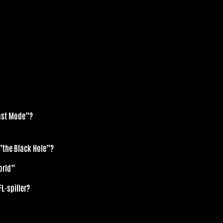
east Mode”?
 ”the Black Hole”?
orld”
L-spiller?