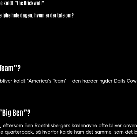
ve kaldt ”the Brickwall”
ne løbe hele dagen, hvem er der tale om?
s Team”?
liver kaldt ”America’s Team” – den hæder nyder Dalls Cowbo
 ”Big Ben”?
e, eftersom Ben Roethlisbergers kælenavne ofte bliver anv
 være quarterback, så hvorfor kalde ham det samme, som det 