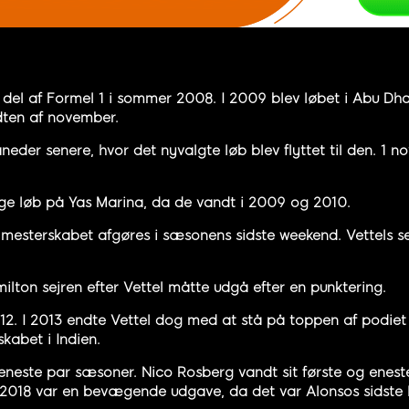
 del af Formel 1 i sommer 2008. I 2009 blev løbet i Abu Dhab
idten af november.
eder senere, hvor det nyvalgte løb blev flyttet til den. 1 
ige løb på Yas Marina, da de vandt i 2009 og 2010.
le mesterskabet afgøres i sæsonens sidste weekend. Vettels 
milton sejren efter Vettel måtte udgå efter en punktering.
12. I 2013 endte Vettel dog med at stå på toppen af podiet f
kabet i Indien.
eneste par sæsoner. Nico Rosberg vandt sit første og eneste
i 2018 var en bevægende udgave, da det var Alonsos sidste l