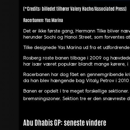
(*Credits: billedet tilhører Valery Hache/Associated Press)
Racerbanen: Yas Marina
Det er ikke første gang, Hermann Tilke bliver næ
herunder Sochi og Hanoi Street, som forventes a
Tilke designede Yas Marina ud fra et udfordrende
Rosberg roste banen tilbage i 2009 og hævdede,
har især været populær blandt mange kørere, i 
Racerbanen har dog fået en gennemgribende kriti
da han blev hængende bag Vitaly Petrov i 2010 og
Banen er opdelt i tre meget forskellige sektioner.
bremsningszoner. Sektion tre er den snævreste 
Abu Dhabis GP: seneste vindere