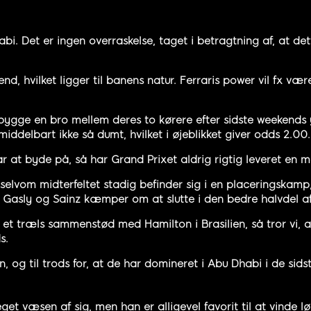
bi. Det er ingen overraskelse, taget i betragtning af, at de
d, hvilket ligger til banens natur. Ferraris power vil fx være
at bygge en bro mellem deres to kørere efter sidste weekend
middelbart ikke så dumt, hvilket i øjeblikket giver odds 2.00.
har at byde på, så har Grand Prixet aldrig rigtig leveret en
, selvom midterfeltet stadig befinder sig i en placeringskamp
sly og Sainz kæmper om at slutte i den bedre halvdel af 
ter et træls sammenstød med Hamilton i Brasilien, så tror vi
s.
n, og til trods for, at de har domineret i Abu Dhabi i de sids
t væsen af sig, men han er alligevel favorit til at vinde lø