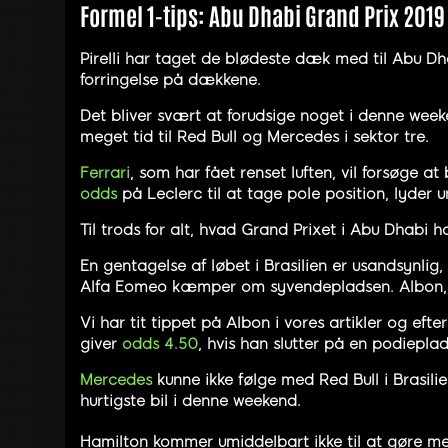
Formel 1-tips: Abu Dhabi Grand Prix 2019
Pirelli har taget de blødeste dæk med til Abu Dha
forringelse på dækkene.
Det bliver svært at forudsige noget i denne weeken
meget tid til Red Bull og Mercedes i sektor tre.
Ferrari
, som har fået renset luften, vil forsøge 
odds
på Leclerc til at tage pole position, lyder u
Til trods for alt, hvad Grand Prixet i Abu Dhabi 
En gentagelse af løbet i Brasilien er usandsynlig
Alfa Eomeo kæmper om syvendepladsen. Albon, Ga
Vi har tit tippet på Albon i vores artikler og ef
giver
odds 4.50
, hvis han slutter på en podieplad
Mercedes
kunne ikke følge med Red Bull i Brasilie
hurtigste bil i denne weekend.
Hamilton kommer umiddelbart ikke til at gøre mege