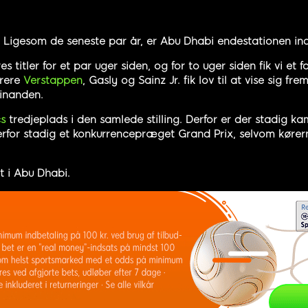
Ligesom de seneste par år, er Abu Dhabi endestationen inden
titler for et par uger siden, og for to uger siden fik vi et 
ørere
Verstappen
, Gasly og Sainz Jr. fik lov til at vise sig 
hinanden.
s
tredjeplads i den samlede stilling. Derfor er der stadig 
 derfor stadig et konkurrencepræget Grand Prix, selvom køre
t i Abu Dhabi.