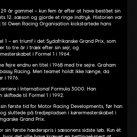
 29 år gammel – kun fem år efter at have bestået sin
ets 12. sæson og gjorde et ringe indtryk. Historien var
t til Owen Racing Organisation kickstartede hans
l 1 – en triumf i det Sydafrikanske Grand Prix, som
 to tre år i træk efter sin sejr, og
esterskabet i Formel 1 i 1964.
ne fejre endnu en titel i 1968 med tre sejre. Graham
mbassy Racing. Men teamet holdt ikke længe, da
år i 1976.
karriere i International Formula 3000. Han
skiftede til Formel 1 i 1992.
 sin første tid for Motor Racing Developments, før han
n og sluttede på tredjepladsen i kørermesterskabet i
 Ungarske Grand Prix.
sin første hæderspris i sæsonens sidste løb. Kun ét
, hvor det ville have krævet en bettingekspert at