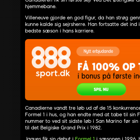
hjemmebane.
Villeneuve gjorde en god figur, da han strøg genn
kunne kalde sig sejrsherre. Han fortsatte det ind 
bedste sæson i hans karriere.
Canadierne vandt tre løb ud af de 15 konkurrencer
Formel 1 i hus, og han endte med at tabe til sin
nummer to ved sit sidste løb i San Marino før si
til det Belgiske Grand Prix i 1982.
Jaques fik sin debut i
Formel 1
i sæsonen i 1996, h