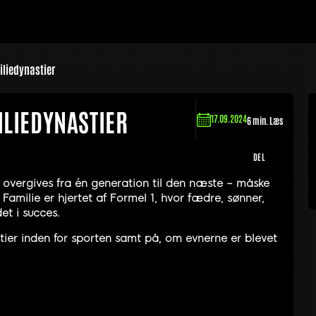
iliedynastier
ILIEDYNASTIER
17.09.2024
6 min. Læs
DEL
rv overgives fra én generation til den næste – måske
amilie er hjertet af Formel 1, hvor fædre, sønner,
t i succes.
tier inden for sporten samt på, om evnerne er blevet