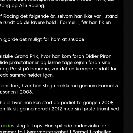
Kong og ATS Racing.
 Racing det følgende år, selvom han ikke var i stand
e rundt på de lavere hold i Formel 1, før han fik en
 gjorde det muligt for ham at snuppe
.
iziske Grand Prix, hvor han kom foran Didier Pironi
lide præstationer og kunne tage sejren foran sine
da og Prost på banerne, var det en kæmpe bedrift for
nåede samme højder igen.
ans fars, hvor han steg i rækkerne gennem Formel 3
sæsonen i 2006.
hold, hvor han kun stod på podiet to gange i 2008.
 han fik sit gennembrud i 2012 med sin første triumf ved
rcedes
steg til tops. Han spillede andenviolin for
nummer to i kørermesterskabet i Formel 1-tabellen.