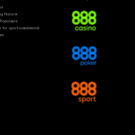
il
ng Historik
 Populære
r for sportsvæddemål
en