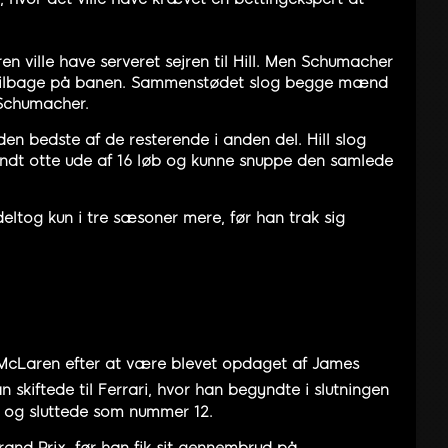
 ville have serveret sejren til Hill. Men Schumacher
e tilbage på banen. Sammenstødet slog begge mænd
l Schumacher.
 den bedste af de resterende i anden del. Hill slog
vandt otte ude af 16 løb og kunne snuppe den samlede
deltog kun i tre sæsoner mere, før han trak sig
or McLaren efter at være blevet opdaget af James
an skiftede til Ferrari, hvor han begyndte i slutningen
a og sluttede som nummer 12.
Grand Prix, før han fik sit gennembrud på