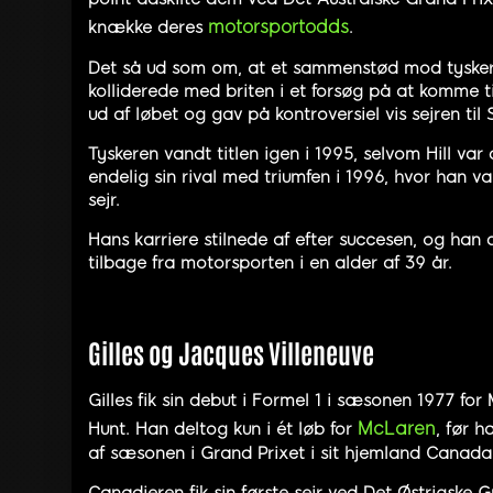
motorsportodds
knække deres
.
Det så ud som om, at et sammenstød mod tyskeren
kolliderede med briten i et forsøg på at komm
ud af løbet og gav på kontroversiel vis sejren ti
Tyskeren vandt titlen igen i 1995, selvom Hill var
endelig sin rival med triumfen i 1996, hvor han 
sejr.
Hans karriere stilnede af efter succesen, og han 
tilbage fra motorsporten i en alder af 39 år.
Gilles og Jacques Villeneuve
Gilles fik sin debut i Formel 1 i sæsonen 1977 f
McLaren
Hunt. Han deltog kun i ét løb for
, før h
af sæsonen i Grand Prixet i sit hjemland Canad
Canadieren fik sin første sejr ved Det Østrigske 