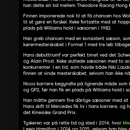
han delte sin tid mellem Theodore Racing Hong 
Finnen imponerede nok til at få chancen hos Wolf
til at gøre en forskel. Keke fortsatte med at hopp
plads på Williams hold i sæsonen i 1982.
Han greb chancen med en konsistent sæson, som
kørermesterskabet i Formel 1 med tre løb tilbage
Hans debuttriumf var perfekt timet ved det Schwe
og Alain Prost. Keke sluttede sæsonen med to so
konkurrenter. I en tid, som havde både Niki Lau
finnen at vinde mesterskabet, selvom han ikke 
Nicos karriere begyndte på lignende måde som h
og GP2, før han fik en plads på Williams hold i 
Han måtte gennem fire dårlige sæsoner med sit 
Hans skift til Mercedes fik liv i hans karriere, og
det Kinesiske Grand Prix.
Tyskeren var på rette tid og sted i 2014, hvor
Me
Lewis Hamilton i 2014 og 2015, selvom han blev 