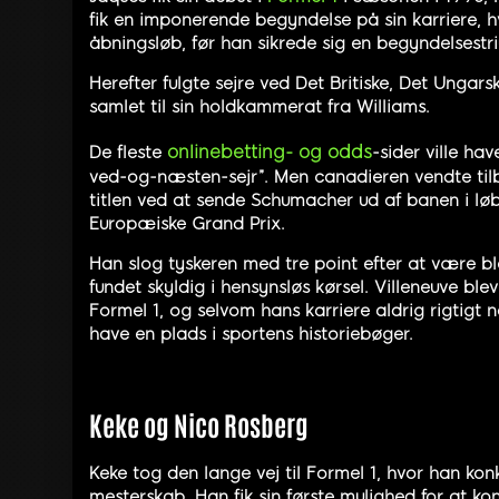
fik en imponerende begyndelse på sin karriere, h
åbningsløb, før han sikrede sig en begyndelsest
Herefter fulgte sejre ved Det Britiske, Det Ungar
samlet til sin holdkammerat fra Williams.
onlinebetting- og odds
De fleste
-sider ville h
ved-og-næsten-sejr”. Men canadieren vendte til
titlen ved at sende Schumacher ud af banen i løb
Europæiske Grand Prix.
Han slog tyskeren med tre point efter at være b
fundet skyldig i hensynsløs kørsel. Villeneuve bl
Formel 1, og selvom hans karriere aldrig rigtigt n
have en plads i sportens historiebøger.
Keke og Nico Rosberg
Keke tog den lange vej til Formel 1, hvor han kon
mesterskab. Han fik sin første mulighed for at ko