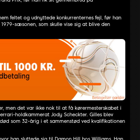
em feltet og udnyttede konkurrenternes fejl, før han
i 1979-sæsonen, som skulle vise sig at blive den
, men det var ikke nok til at få kørermesterskabet i
 Ferrari-holdkammerat Jody Scheckter. Gilles blev
n død som 32-årig i et sammenstød ved kvalifikationen
vor han sluttede sig til Damon Hill hos Williams. Han