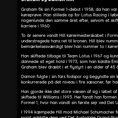
Graham fik sin Formel 1-debut i 1958, da han var
køreprøve. Han stillede op for Lotus Racing i løb
nogenlunde den samme året efter, selvom et skif
karriere i 1960.
To år senere vandt Hill kørermesterskabet i Forme
understregede hans ret til kronen. Hill blev nummer
bemærkelsesværdigt blev han nummer to i kørerm
Han skiftede tilbage til Team Lotus i 1967 og kun
dannede sit eget hold i 1973, som han kaldte E
Graham blev dræbt i et flystyrt i en alder af 45 
Damon fulgte i sin fars fodspor og begyndte sin 
konkurrerede på det niveau i fire sæsoner, før han 
Han gjorde ikke det store væsen af sig i løbet af
skiftede til Williams i 1993. Her fandt han forme
Formel 1, hvor han vandt sin første sejr ved Det
I 1994 kæmpede Hill mod Michael Schumacher for 
point adskilte dem ved Det Australske Grand Prix