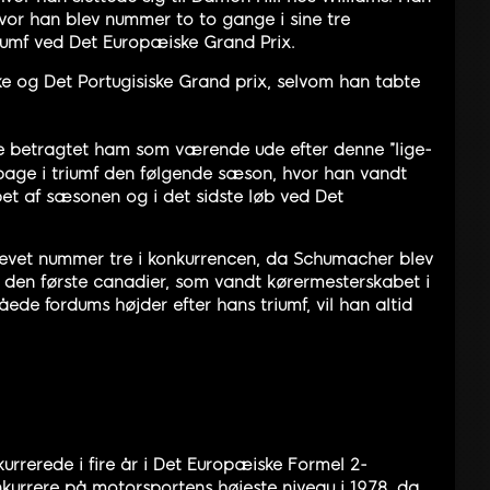
vor han blev nummer to to gange i sine tre
riumf ved Det Europæiske Grand Prix.
ske og Det Portugisiske Grand prix, selvom han tabte
ave betragtet ham som værende ude efter denne ”lige-
bage i triumf den følgende sæson, hvor han vandt
et af sæsonen og i det sidste løb ved Det
levet nummer tre i konkurrencen, da Schumacher blev
ev den første canadier, som vandt kørermesterskabet i
åede fordums højder efter hans triumf, vil han altid
kurrerede i fire år i Det Europæiske Formel 2-
nkurrere på motorsportens højeste niveau i 1978, da