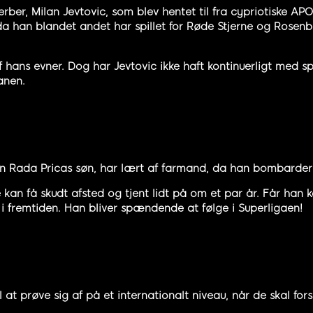
erber, Milan Jevtovic, som blev hentet til fra cypriotiske APO
a han blandet andet har spillet for Røde Stjerne og Rosenbo
 hans evner. Dog har Jevtovic ikke haft kontinuerligt med spil
anen.
en Rada Pricas søn, har lært af farmand, da han bombardered
kan få skudt afsted og tjent lidt på om et par år. Får han kon
r i fremtiden. Han bliver spændende at følge i Superligaen!
il at prøve sig af på et internationalt niveau, når de skal 