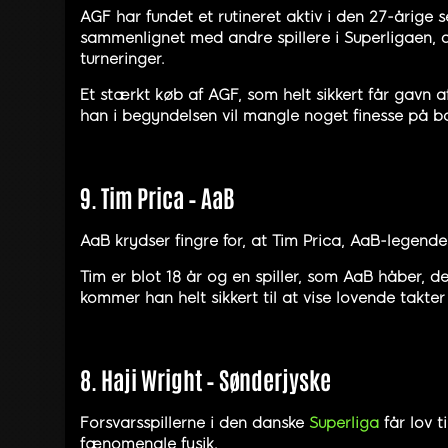
AGF har fundet et rutineret aktiv i den 27-årige s
sammenlignet med andre spillere i Superligaen, d
turneringer.
Et stærkt køb af AGF, som helt sikkert får gavn af
han i begyndelsen vil mangle noget finesse på b
9. Tim Prica – AaB
AaB krydser fingre for, at Tim Prica, AaB-legend
Tim er blot 18 år og en spiller, som AaB håber, de 
kommer han helt sikkert til at vise lovende takte
8. Haji Wright – Sønderjyske
Forsvarsspillerne i den danske
Superliga
får lov t
fænomenale fysik.