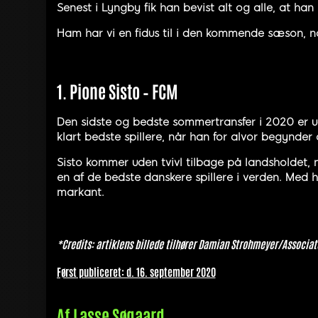
Senest i Lyngby fik han bevist alt og alle, at ha
Ham har vi en fidus til i den kommende sæson, når 
1. Pione Sisto – FCM
Den sidste og bedste sommertransfer i 2020 er ud
klart bedste spillere, når han for alvor begynde
Sisto kommer uden tvivl tilbage på landsholdet, n
en af de bedste danskere spillere i verden. Med h
markant.
*Credits: artiklens billede tilhører Damian Strohmeyer/Associat
Først publiceret: d. 16. september 2020
Af
Lasse Søgaard