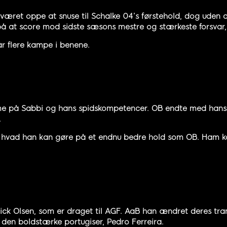
 været oppe at snuse til Schalke 04’s førstehold, dog uden a
på at score mod sidste sæsons mestre og stærkeste forsvar, 
får flere kampe i benene.
rme på Sabbi og hans spidskompetencer. OB endte med hans 
.
jer, hvad han kan gøre på et endnu bedre hold som OB. Ham 
trick Olsen, som er draget til AGF. AaB han ændret deres tra
den boldstærke portugiser, Pedro Ferreira.