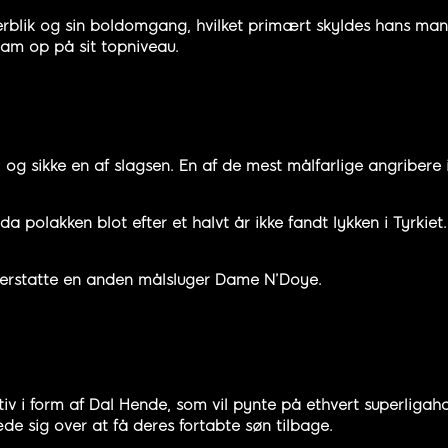
overblik og sin boldomgang, hvilket primært skyldes hans man
am op på sit topniveau.
og sikke en af slagsen. En af de mest målfarlige angribere 
a polakken blot efter et halvt år ikke fandt lykken i Tyrkie
l erstatte en anden målsluger Dame N’Doye.
ktiv i form af Dal Hende, som vil pynte på ethvert superliga
de sig over at få deres fortabte søn tilbage.