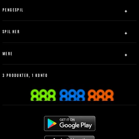
Sitemap
Ansvarligt Spil
PENGESPIL
Servicebetingelser
Indbetaling
Abrydelse af forbindelse
Udbetaling
SPIL HER
Bonus Politik
Fodbold
Tennis
MERE
Basketball
Livespil
Hvordan man better
Betting Historik
3 PRODUKTER, 1 KONTO
Mest Populære
Regler for sportsvæddemål
Mobilen