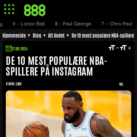
9 - Lonzo Ball
8 - Paul George
7 – Chris Paul
6
Hjemmeside
Blog
Alt Andet
De 10 mest populære NBA-spillere 
17.09.2024
DE 10 MEST POPULÆRE NBA-
SPILLERE PÅ INSTAGRAM
4 min. Læs
DEL