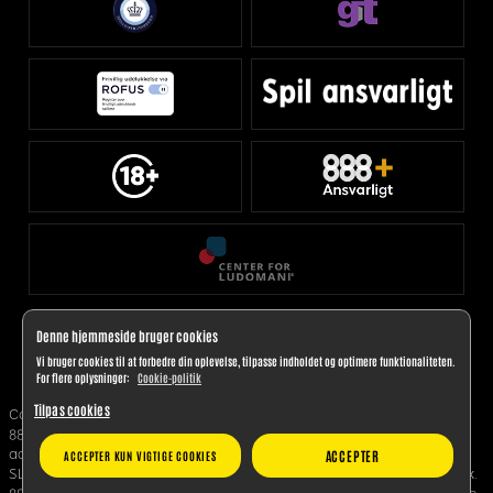
Denne hjemmeside bruger cookies
Vi bruger cookies til at forbedre din oplevelse, tilpasse indholdet og optimere funktionaliteten.
For flere oplysninger:
Cookie-politik
Tilpas cookies
Copyright 2025. 888 Denmark Limited, registreringsnummer C 91019.
888 Denmark Limited er et selskab med hjemsted på Malta; Kontorets
adresse: Level 7, Tagliaferro Business Centre, 14, High Street, Sliema
ACCEPTER
ACCEPTER KUN VIGTIGE COOKIES
SLM 1549, Malta; Kontakt brugersupporten via e-mail:
Kontakt@888.dk
.