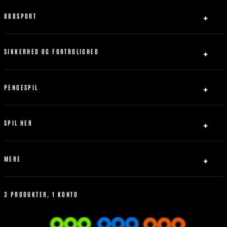
888SPORT
Om Os
Partner
SIKKERHED OG FORTROLIGHED
Kontakt os
Privatlivspolitik
Sitemap
Ansvarligt Spil
PENGESPIL
Servicebetingelser
Indbetaling
Abrydelse af forbindelse
Udbetaling
SPIL HER
Bonus Politik
Fodbold
Tennis
MERE
Basketball
Livespil
Hvordan man better
Betting Historik
3 PRODUKTER, 1 KONTO
Mest Populære
Regler for sportsvæddemål