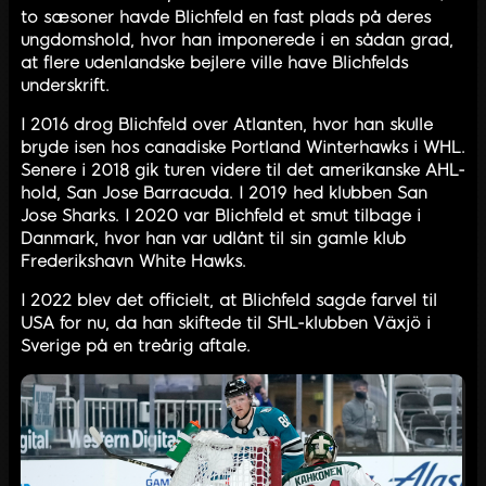
to sæsoner havde Blichfeld en fast plads på deres
ungdomshold, hvor han imponerede i en sådan grad,
at flere udenlandske bejlere ville have Blichfelds
underskrift.
I 2016 drog Blichfeld over Atlanten, hvor han skulle
bryde isen hos canadiske Portland Winterhawks i WHL.
Senere i 2018 gik turen videre til det amerikanske AHL-
hold, San Jose Barracuda. I 2019 hed klubben San
Jose Sharks. I 2020 var Blichfeld et smut tilbage i
Danmark, hvor han var udlånt til sin gamle klub
Frederikshavn White Hawks.
I 2022 blev det officielt, at Blichfeld sagde farvel til
USA for nu, da han skiftede til SHL-klubben Växjö i
Sverige på en treårig aftale.