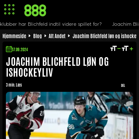
spillet for?
Joachim Blichfeld i NHL
Hvor meget får Bl
Hjemmeside
Blog
Alt Andet
Joachim Blichfeld løn og ishockey
17.09.2024
JOACHIM BLICHFELD LØN OG
ISHOCKEYLIV
3 min. Læs
DEL