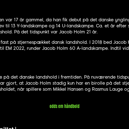
n var 17 år gammel, da han fik debut på det danske ynglin
lev til 13 Y-landskampe og 14 U-landskampe. Ca. et år efter
shold. På det tidspunkt var Jacob Holm 21 år.
g fast på stjernespækket dansk landshold. I 2018 bed Jacob 
en til EM 2022, runder Jacob Holm 60 A-landskampe. Indtil 
le på det danske landshold i fremtiden. På nuværende tidsp
 gjort, at Jacob Holm stadig kun har en birolle på det stj
holdet, når spillere som Mikkel Hansen og Rasmus Lauge ogs
odds em håndbold