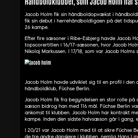
Håndboldklubber, som Jacob Holm har spi
Jacob Holm fik sin håndboldopvækst i håndboldkl
fik sin debut i herrehåndboldligaen på det tidspu
26 kampe.
Efter fire sæsoner i Ribe-Esbjerg havde Jacob Ho
topscorertitlen i 16/17-sæsonen, hvor Jacob Ho
Nikolaj Markussen. I 17/18, som var Jacob Holms 
Jacob Holm havde udviklet sig til en profil i den
håndboldklub, Füchse Berlin.
Jacob Holm fik fra begyndelsen en stor rolle på 
sæson bidrog han med 116 mål. Füchse Berlin var 
ankomst til klubben. Jacob Holm har kontrakt m
kampe. Inden den sidste halvsæson går i gang, 
I 20/21 var Jacob Holm med til at sikre Füchse Be
de tre andre danskere i klubben, nemlig Hans Lin