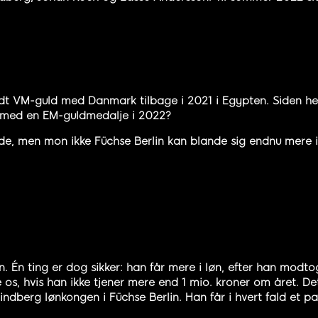
ndt VM-guld med Danmark tilbage i 2021 i Egypten. Siden he
år med en EM-guldmedalje i 2022?
gode, men mon ikke Füchse Berlin kan blande sig endnu mere 
n. Én ting er dog sikker: han får mere i løn, efter han modt
 os, hvis han ikke tjener mere end 1 mio. kroner om året. D
dberg lønkongen i Füchse Berlin. Han får i hvert fald et par 