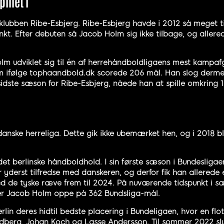
llet i
ubben Ribe-Esbjerg. Ribe-Esbjerg havde i 2012 så meget ti
nkt. Efter debuten så Jacob Holm sig ikke tilbage, og allered
lm udviklet sig til én af herrehåndboldligaens mest kampaf
lm ifølge tophaandbold.dk scorede 206 mål. Han slog derme
sidste sæson for Ribe-Esbjerg, nåede han at spille omkring 
 danske herreliga. Dette gik ikke ubemærket hen, og i 2018 b
det berlinske håndboldhold. I sin første sæson i Bundesliga
yderst tilfredse med danskeren, og derfor fik han allerede e
ed de tyske ræve frem til 2024. På nuværende tidspunkt i 
er Jacob Holm oppe på 362 Bundsliga-mål.
rlin deres hidtil bedste placering i Bundeligaen, hvor en fl
dberg, Johan Koch og Lasse Andersson. Til sommer 2022 slutt