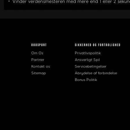
Vinder verdensmesteren med mere end 1 eller 2 sekun
888SPORT
SIKKERHED OG FORTROLIGHED
Om Os
Privatlivspolitik
Partner
Ansvarligt Spil
Kontakt os
Servicebetingelser
Sitemap
Abrydelse af forbindelse
Bonus Politik