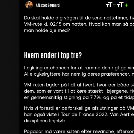
Af
Lasse Søgaard
Du skal holde dig vågen til de sene nattetimer, h
VM-rute kl. 02:15 om natten. Hvad kan man så od
man holde øje med?
Hvem ender i top tre?
I cykling er chancen for at ramme den rigtige vind
Alle cykelryttere har nemlig deres præferencer, n
VM-ruten byder på lidt af hvert, hvor der både ska
dem, som er vant til at køre stærkt i bjergene. H
en gennemsnitlig stigning på 7,7%, og på et tids
Hvis vi forestiller os forskellige afslutninger på
han også viste i Tour de France 2022. Van Aert er
disciplinen linjeløb.
Pogacar må være sulten efter revanche, eftersom 