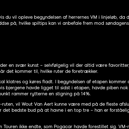
vis du vil opleve begyndelsen af herrernes VM i linjeløb, da
dse på, hvilke spiltips kan vi anbefale frem mod søndagens 
er en svær kunst – selvfølgelig vil der altid være favoritter
år det kommer til, hvilke ruter de foretrækker.
l klatres og køres fladt. I begyndelsen af etapen kommer de h
vis bjergene havde ligget til sidst i etapen, havde piben no
punkt rammer rytterne en stigning på 14%.
 VM-ruten, vil Wout Van Aert kunne være med på de fleste afslu
 det bedste bud på at havne i en top tre – han er forståeligt
Touren ikke endte, som Pogacar havde forestillet sig. VM-r