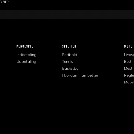
der?
PENGESPIL
SPIL HER
MERE
Indbetaling
Fodbold
Livesp
Udbetaling
Tennis
Betti
Basketball
Mest
Hvordan man better
Regle
Mobil