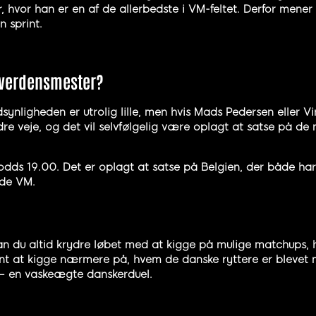
, hvor han er en af de allerbedste i VM-feltet. Derfor mener
n sprint.
 verdensmester?
ynligheden er utrolig lille, men hvis Mads Pedersen eller
ndre veje, og det vil selvfølgelig være oplagt at satse på d
dds 19.00. Det er oplagt at satse på Belgien, der både ha
nde VM.
an du altid krydre løbet med at kigge på mulige matchups, h
nt at kigge nærmere på, hvem de danske ryttere er blevet ma
 en vaskeægte danskerduel.