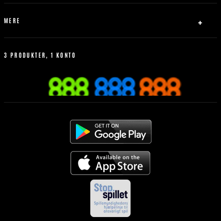
Fodbold
Tennis
MERE
Basketball
Livespil
Hvordan man better
Betting Historik
3 PRODUKTER, 1 KONTO
Mest Populære
Regler for sportsvæddemål
Mobilen