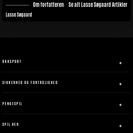
Om forfatteren
Se alt Lasse Søgaard Artikler
Lasse Søgaard
888SPORT
Om Os
Partner
SIKKERHED OG FORTROLIGHED
Kontakt os
Privatlivspolitik
Sitemap
Ansvarligt Spil
PENGESPIL
Servicebetingelser
Indbetaling
Abrydelse af forbindelse
Udbetaling
SPIL HER
Bonus Politik