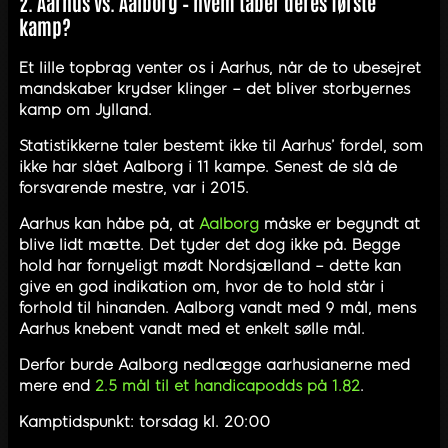
2. Aarhus vs. Aalborg – hvem taber deres første
kamp?
Et lille topbrag venter os i Aarhus, når de to ubesejret
mandskaber krydser klinger – det bliver storbyernes
kamp om Jylland.
Statistikkerne taler bestemt ikke til Aarhus’ fordel, som
ikke har slået Aalborg i 11 kampe. Senest de slå de
forsvarende mestre, var i 2015.
Aarhus kan håbe på, at
Aalborg
måske er begyndt at
blive lidt mætte. Det tyder det dog ikke på. Begge
hold har fornyeligt mødt Nordsjælland – dette kan
give en god indikation om, hvor de to hold står i
forhold til hinanden. Aalborg vandt med 9 mål, mens
Aarhus knebent vandt med et enkelt sølle mål.
Derfor burde Aalborg nedlægge aarhusianerne med
mere end
2.5 mål til et handicapodds på 1.82
.
Kamptidspunkt: torsdag kl. 20:00