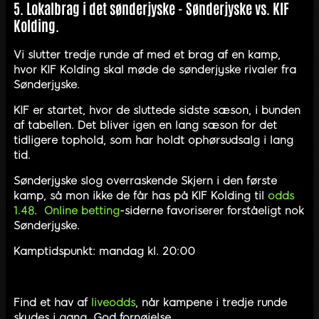
5. Lokalbrag i det sønderjyske - Sønderjyske vs. KIF
Kolding.
Vi slutter tredje runde af med et brag af en kamp,
hvor KIF Kolding skal møde de sønderjyske rivaler fra
Sønderjyske.
KIF er startet, hvor de sluttede sidste sæson, i bunden
af tabellen. Det bliver igen en lang sæson for det
tidligere tophold, som har holdt ophørsudsalg i lang
tid.
Sønderjyske slog overraskende Skjern i den første
kamp, så mon ikke de får has på KIF Kolding til
odds
1.48
.
Online betting
-siderne favoriserer forståeligt nok
Sønderjyske.
Kamptidspunkt: mandag kl. 20:00
Find et hav af
liveodds
, når kampene i tredje runde
skydes i gang. God fornøjelse.