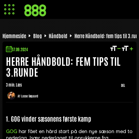
Hjemmeside
Blog
Håndbold
Herre Håndbold: fem tips til 3.run
17.09.2024
HERRE HÅNDBOLD: FEM TIPS TIL
3.RUNDE
3 min. Læs
DEL
Af
Lasse Søgaard
1. GOG vinder sæsonens første kamp
GOG
har fået en hård start på den nye sæson med to
nederlag. Især nederlaget til oprykkerne fra