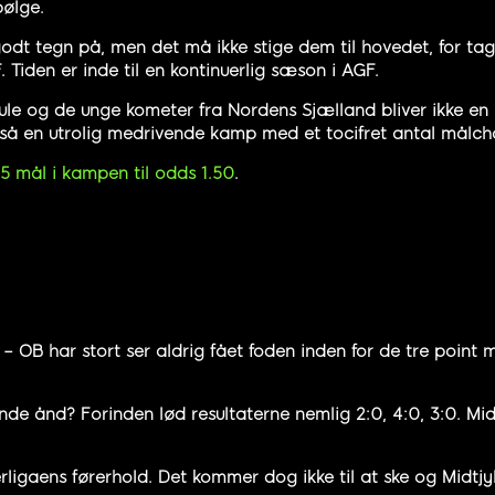
bølge.
 godt tegn på, men det må ikke stige dem til hovedet, for ta
 Tiden er inde til en kontinuerlig sæson i AGF.
le og de unge kometer fra Nordens Sjælland bliver ikke en
gså en utrolig medrivende kamp med et tocifret antal målch
.5 mål i kampen til odds 1.50
.
 – OB har stort ser aldrig fået foden inden for de tre point
 ånd? Forinden lød resultaterne nemlig 2:0, 4:0, 3:0. Midtj
rligaens førerhold. Det kommer dog ikke til at ske og Midtj