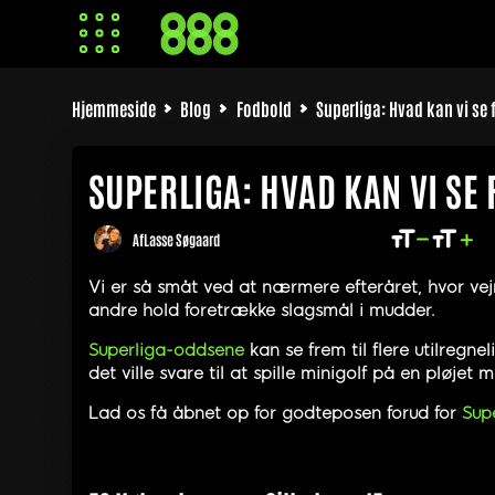
Hjemmeside
Blog
Fodbold
Superliga: Hvad kan vi se f
SUPERLIGA: HVAD KAN VI SE 
Af
Lasse Søgaard
Vi er så småt ved at nærmere efteråret, hvor vej
andre hold foretrække slagsmål i mudder.
Superliga-oddsene
kan se frem til flere utilregn
det ville svare til at spille minigolf på en pløjet 
Lad os få åbnet op for godteposen forud for
Sup