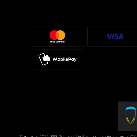
Copyright 2025. 888 Denmark Limited, registreringsnummer C 9