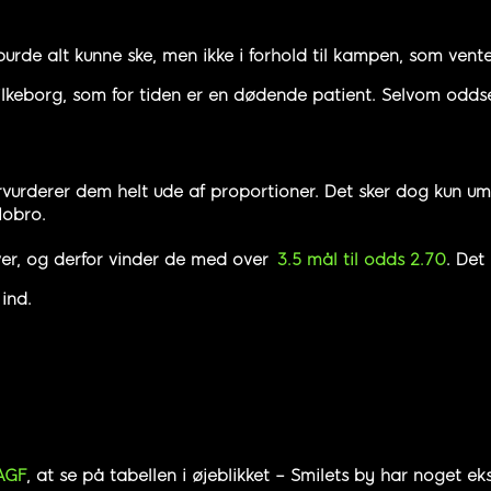
 burde alt kunne ske, men ikke i forhold til kampen, som ven
keborg, som for tiden er en dødende patient. Selvom odds
ervurderer dem helt ude af proportioner. Det sker dog kun u
Hobro.
øver, og derfor vinder de med over
3.5 mål til odds 2.70
. Det 
ind.
AGF
, at se på tabellen i øjeblikket – Smilets by har noget ek