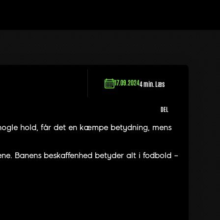
17.09.2024
4 min. Læs
DEL
r nogle hold, får det en kæmpe betydning, mens
mene. Banens beskaffenhed betyder alt i fodbold –