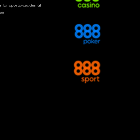
r for sportsvæddemål
en