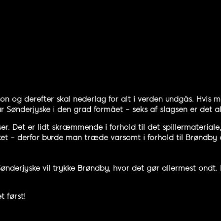
on og derefter skal nederlag for alt i verden undgås. Hvis
r Sønderjyske i den grad formået – seks af slagsen er det all
r. Det er lidt skræmmende i forhold til det spillermateria
kket – derfor burde man træde varsomt i forhold til Brøndb
nderjyske vil trykke Brøndby, hvor det gør allermest ondt. 
t først!