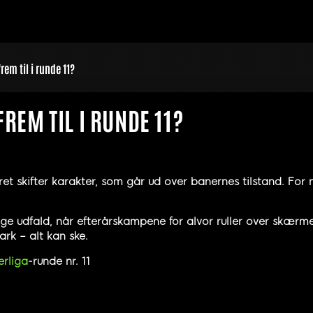
rem til i runde 11?
FREM TIL I RUNDE 11?
ret skifter karakter, som går ud over banernes tilstand. Fo
elige udfald, når efterårskampene for alvor ruller over skær
mark – alt kan ske.
erliga
-runde nr. 11