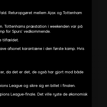
r fald. Returopgøret mellem Ajax og Tottenham
dam. Tottenhams præstation i weekenden var på
amp for Spurs’ vedkommende.
 tilfældet.
 have afsonet karantæne i den første kamp. Hvis
ter, da det er det, de også har gjort mod både
ons League og sikre sig en billet i finalen.
pions League-finale. Det ville ryste de økonomisk