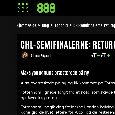
Hjemmeside
Blog
Fodbold
CHL-Semifinalerne: retur
CHL-SEMIFINALERNE: RETU
Af
Lasse Søgaard
Ajaxs youngguns præsterede på ny
Ajax overraskede på ny og fik krammet på Totte
Tottenham lignede langt fra et hold, som havde
og Juventus gjorde.
Tottenham undgik dog fælderne i anden halvleg og
Kane gjorde livet lettere for Ajax, da de restere