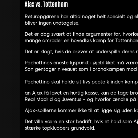
Ajax vs. Tottenham
Returopgørene har altid noget helt specielt og e
bliver ingen undtagelse.
Det er dog svært at finde argumenter for, hvorf
mange områder en hovedløs kamp for Tottenham. 
Det er klogt, hvis de prøver at underspille dere
Pochettinos eneste lyspunkt i øjeblikket må være
Son gentager niveauet som i brandkampen mod Cit
Pochettino skal holde sit livs peptalk inden kam
an Ajax få lavet en hurtig kasse, kan de tage br
Real Madrid og Juventus – og hvorfor ændre på e
Ajax-spillerne kommer ikke til at ligge sig uden k
Det ville være en stor bedrift, hvis et hold som
stærke topklubbers grundvold.