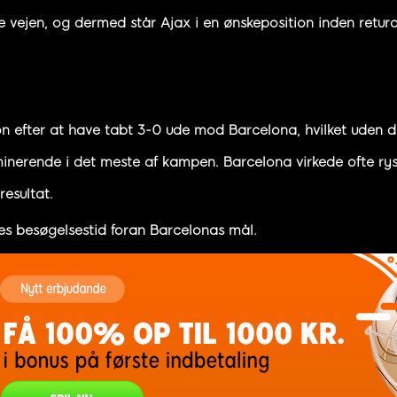
e vejen, og dermed står Ajax i en ønskeposition inden retur
on efter at have tabt 3-0 ude mod Barcelona, hvilket uden d
inerende i det meste af kampen. Barcelona virkede ofte ryst
esultat.
res besøgelsestid foran Barcelonas mål.