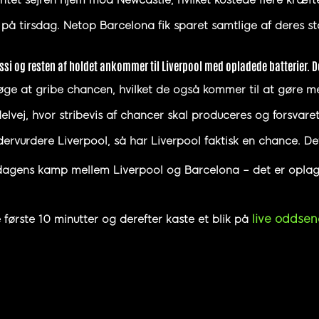
et sejren hjem mod Newcastle, hvilket kostede flere kræfte
 tirsdag. Netop Barcelona fik sparet samtlige af deres st
Messi og resten af holdet ankommer til Liverpool med opladede batterier
søge at gribe chancen, hvilket de også kommer til at gøre m
elvej, hvor stribevis af chancer skal produceres og forsvaret 
ervurdere Liverpool, så har Liverpool faktisk en chance. D
rsdagens kamp mellem Liverpool og Barcelona – det er oplag
live oddsen
første 10 minutter og derefter kaste et blik på