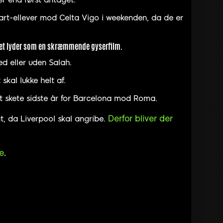
r end først antaget.
art-ellever mod Celta Vigo i weekenden, da de er
. Det lyder som en skræmmende gyserfilm.
ed eller uden Salah.
skal lukke helt af.
et skete sidste år for Barcelona mod Roma.
Derfor bliver der
t, da Liverpool skal angribe.
.
e