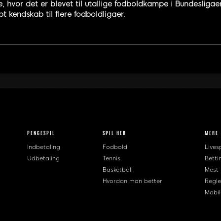
hvor det er blevet til utallige fodboldkampe i Bundesliga
t kendskab til flere fodboldligaer.
PENGESPIL
SPIL HER
MERE
Indbetaling
Fodbold
Livesp
Udbetaling
Tennis
Betti
Basketball
Mest
Hvordan man better
Regle
Mobil