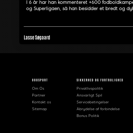
I 6 år har han kommenteret +600 fodboldkampe, 
og Superligaen, så han besidder et bredt og dyb
Lasse Søgaard
888SPORT
SIKKERHED OG FORTROLIGHED
Om Os
Privatlivspolitik
Partner
Ansvarligt Spil
Kontakt os
Servicebetingelser
Sitemap
Abrydelse af forbindelse
Bonus Politik