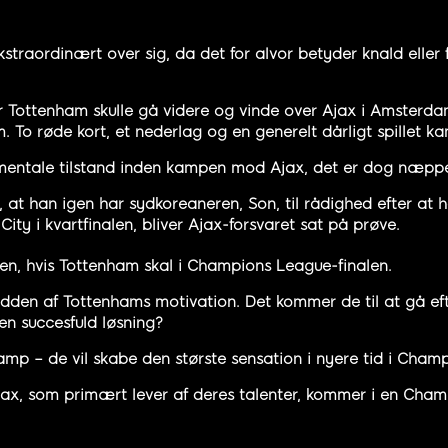
kstraordinært over sig, da det for alvor betyder knald elle
or Tottenham skulle gå videre og vinde over Ajax i Amster
To røde kort, et nederlag og en generelt dårligt spillet k
s mentale tilstand inden kampen mod Ajax, det er dog næppe
, at han igen har sydkoreaneren, Son, til rådighed efter at
y i kvartfinalen, bliver Ajax-forsvaret sat på prøve.
pen, hvis Tottenham skal i Champions League-finalen.
odden af Tottenhams motivation. Det kommer de til at gå ef
n succesfuld løsning?
amp – de vil skabe den største sensation i nyere tid i Champi
 Ajax, som primært lever af deres talenter, kommer i en Cham