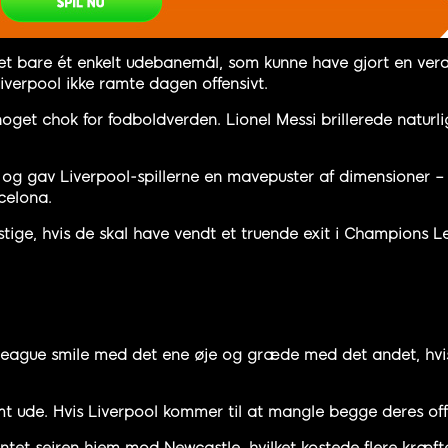
ret bare ét enkelt udebanemål, som kunne have gjort en verd
Liverpool ikke ramte dagen offensivt.
get chok for fodboldverden. Lionel Messi brillerede natur
t og gav Liverpool-spillerne en mavepuster af dimensioner – 
celona.
stige, hvis de skal have vendt et truende exit i Champions Le
ague smile med det ene øje og græde med det andet, hvis det
ømt ude. Hvis Liverpool kommer til at mangle begge deres of