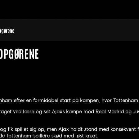
opgørene
ROPGØRENE
nham efter en formidabel start på kampen, hvor Tottenham 
 taget ved lære og set Ajaxs kampe mod Real Madrid og Juv
 fik spillet sig op, men Ajax holdt stand med konsekvent for
nde Tottenham-spillere skød med løst krudt.