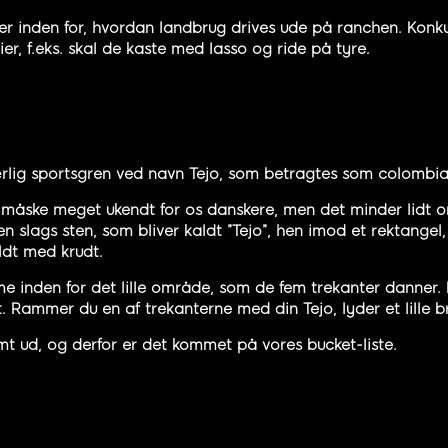
cer inden for, hvordan landbrug drives ude på ranchen. Konk
ier, f.eks. skal de kaste med lasso og ride på tyre.
rlig sportsgren ved navn Tejo, som betragtes som colombia
er måske meget ukendt for os danskere, men det minder lidt 
en slags sten, som bliver kaldt ”Tejo”, hen imod et rektangel,
ldt med krudt.
mme inden for det lille område, som de fem trekanter danner
Rammer du en af trekanterne med din Tejo, lyder et lille br
mt ud, og derfor er det kommet på vores bucket-liste.