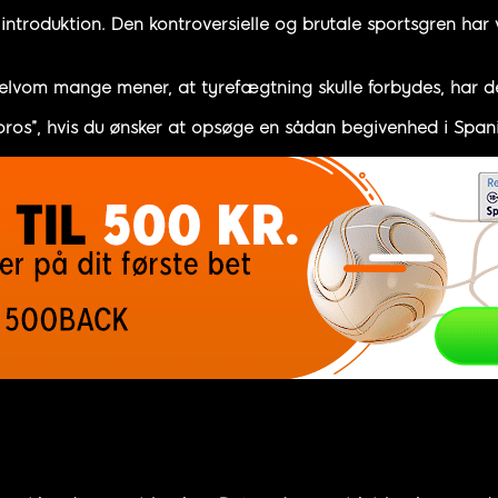
 introduktion. Den kontroversielle og brutale sportsgren ha
lvom mange mener, at tyrefægtning skulle forbydes, har de h
oros”, hvis du ønsker at opsøge en sådan begivenhed i Span