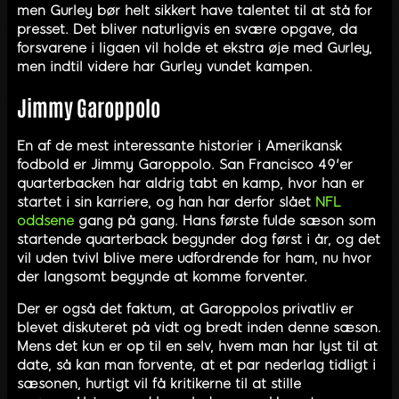
men Gurley bør helt sikkert have talentet til at stå for
presset. Det bliver naturligvis en svære opgave, da
forsvarene i ligaen vil holde et ekstra øje med Gurley,
men indtil videre har Gurley vundet kampen.
Jimmy Garoppolo
​En af de mest interessante historier i Amerikansk
fodbold er Jimmy Garoppolo. San Francisco 49'er
quarterbacken har aldrig tabt en kamp, hvor han er
startet i sin karriere, og han har derfor slået
NFL
oddsene
gang på gang. Hans første fulde sæson som
startende quarterback begynder dog først i år, og det
vil uden tvivl blive mere udfordrende for ham, nu hvor
der langsomt begynde at komme forventer.
Der er også det faktum, at Garoppolos privatliv er
blevet diskuteret på vidt og bredt inden denne sæson.
Mens det kun er op til en selv, hvem man har lyst til at
date, så kan man forvente, at et par nederlag tidligt i
sæsonen, hurtigt vil få kritikerne til at stille