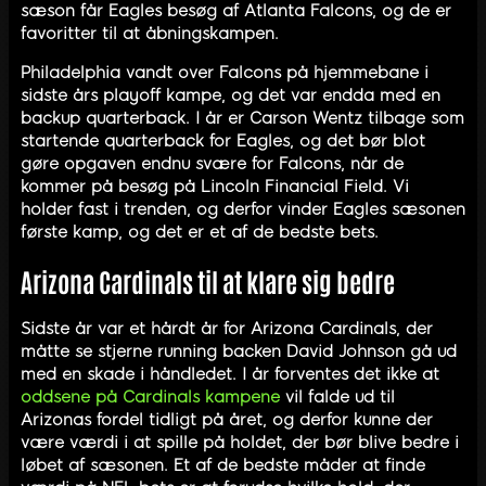
sæson får Eagles besøg af Atlanta Falcons, og de er
favoritter til at åbningskampen.
Philadelphia vandt over Falcons på hjemmebane i
sidste års playoff kampe, og det var endda med en
backup quarterback. I år er Carson Wentz tilbage som
startende quarterback for Eagles, og det bør blot
gøre opgaven endnu svære for Falcons, når de
kommer på besøg på Lincoln Financial Field. Vi
holder fast i trenden, og derfor vinder Eagles sæsonen
første kamp, og det er et af de bedste bets.
Arizona Cardinals til at klare sig bedre
Sidste år var et hårdt år for Arizona Cardinals, der
måtte se stjerne running backen David Johnson gå ud
med en skade i håndledet. I år forventes det ikke at
oddsene på Cardinals kampene
vil falde ud til
Arizonas fordel tidligt på året, og derfor kunne der
være værdi i at spille på holdet, der bør blive bedre i
løbet af sæsonen. Et af de bedste måder at finde