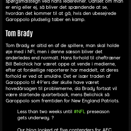
spørgsmålstegn ved hans lederevner. Uanset om man
er enig eller ej, så bliver det spændende at se,
hvordan det kommer til at gå, hvis den ubesejrede
Garoppolo pludselig taber en kamp.
Tom Brady
Tom Brady er altid en af de spillere, man skal holde
øje med i NFl, men i denne sæson bliver det
anderledes end normalt. Hans forhold til cheftræner
Bill Belichick har været oppe at vende i medierne,
efter at forskellige reporterer har meddelt, at deres
forhold er ved at smuldre. Det er især traden af
Garoppolo til 49'ers der skulle have været
hovedårsagen til problemerne, da Brady fortsat vil
være startende quarterback, mens Belichick så
Garoppolo som fremtiden for New England Patriots.
Less than two weeks until
#NFL
preseason
gets underway. ?
Our blog looked at five contenders for AFC