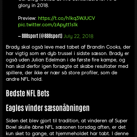
glory in 2018.
Preview:
https://t.co/h1kq3WJUCV
pic.twitter.com/zApytt1s1k
— 888sport (@888sport)
July 22, 2018
Brady skal også leve med tabet af Brandin Cooks, der
har vigtig som en dyb trussel i sidste sæson. Brady er
også uden Julian Edelman i de første fire kampe, og
han skal derfor igen forsøgte at skabe resultater med
spillere, der ikke er nær så store profiler, som de
andre NFL hold.
Bedste NFL Bets
Eagles vinder sæsonåbningen
Siden det blev gjort til tradition, at vinderen af Super
Bowl skulle åbne NFL sæsonen torsdag aften, er det
kun sket to gange, at hjemmeholdet har tabt. I denne