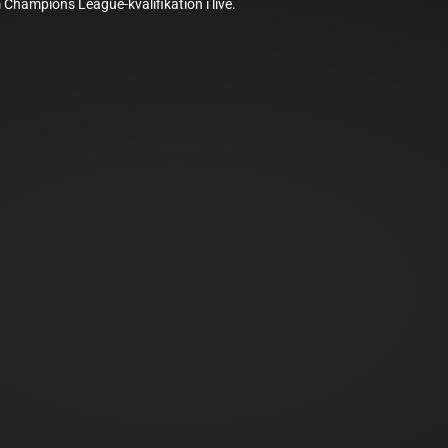
Champions League-kvalifikation i live.