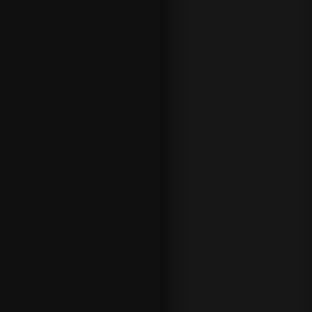
e
n
bl
iv
er
s
a
t
in
d
i
st
e
d
et
I
7
5.
m
in
u
t
s
c
o
re
r
P