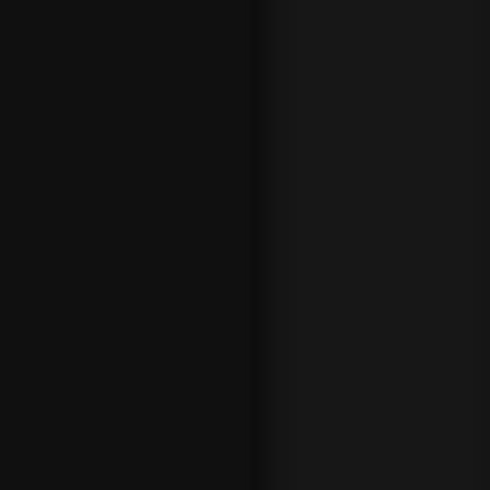
der
tilbyder
disse
marked
er.
888SPORT
Om
Os
SIKKERHED
Partner
OG
FORTROLIGHED
Kontakt
os
Privatlivspolitik